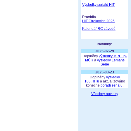
Výsledky seriálů HIT
Pravidla
HIT Otrokovice 2026
Kalendář RC závodů
Novinky:
2025-07-29
Doplněny
výsledky MRCup-
MČR
a
výsledky Lemans
Serie
2025-03-23
Doplněny
výsledky
188.HITu
a aktualizováno
konečné
pořadí seriálu
.
Všechny novinky