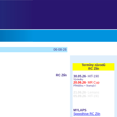
06-08-26
Termíny závodů
RC Zlín
RC Zlín
30.05.26
- HIT-190
Výsledky
20.06.26
- MR Cup
Přihláška =
Startující
21.06.26
- Lemans
05.09.26
- HIT-191
MYLAPS
Speedhive RC Zlín