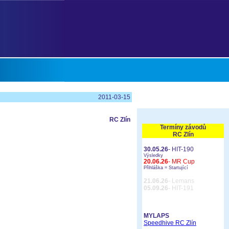
2011-03-15
RC Zlín
Termíny závodů
RC Zlín
30.05.26
- HIT-190
Výsledky
20.06.26
- MR Cup
Přihláška =
Startující
21.06.26
- Lemans
05.09.26
- HIT-191
MYLAPS
Speedhive RC Zlín