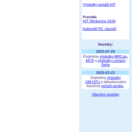
Výsledky seriálů HIT
Pravidla
HIT Otrokovice 2026
Kalendář RC závodů
Novinky:
2025-07-29
Doplněny
výsledky MRCup-
MČR
a
výsledky Lemans
Serie
2025-03-23
Doplněny
výsledky
188.HITu
a aktualizováno
konečné
pořadí seriálu
.
Všechny novinky