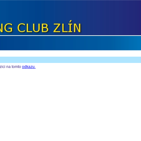
zici na tomto
odkazu.