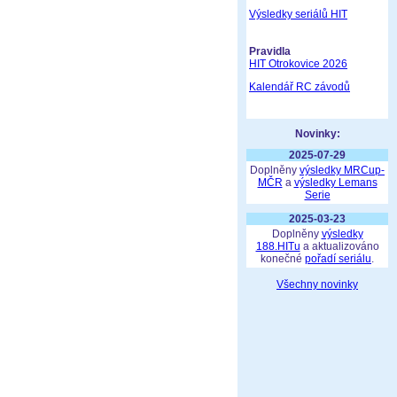
Výsledky seriálů HIT
Pravidla
HIT Otrokovice 2026
Kalendář RC závodů
Novinky:
2025-07-29
Doplněny
výsledky MRCup-
MČR
a
výsledky Lemans
Serie
2025-03-23
Doplněny
výsledky
188.HITu
a aktualizováno
konečné
pořadí seriálu
.
Všechny novinky