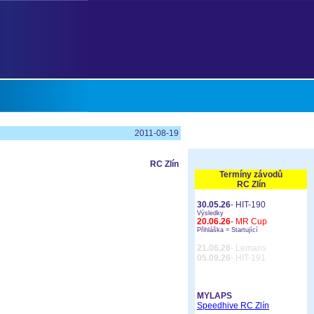
2011-08-19
RC Zlín
Termíny závodů
RC Zlín
30.05.26
- HIT-190
Výsledky
20.06.26
- MR Cup
Přihláška =
Startující
21.06.26
- Lemans
05.09.26
- HIT-191
MYLAPS
Speedhive RC Zlín